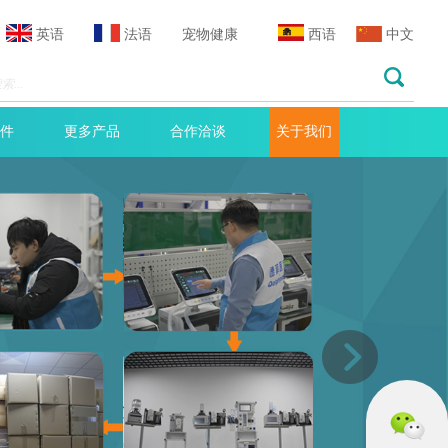
英语
法语
宠物健康
西语
中文
件
更多产品
合作洽谈
关于我们