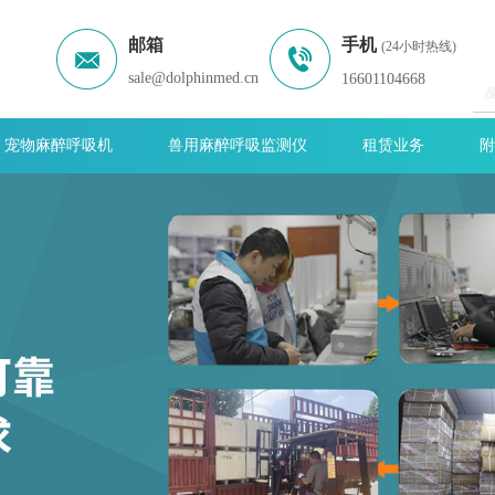
邮箱
手机
(24小时热线)
sale@dolphinmed.cn
16601104668
宠物麻醉呼吸机
兽用麻醉呼吸监测仪
租赁业务
附